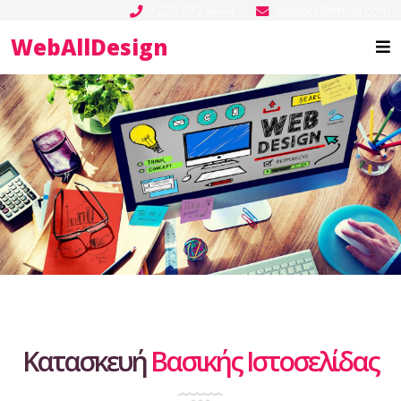
+228 872 4444
contact@email.com
WebAllDesign
Κατασκευή
Βασικής Ιστοσελίδας